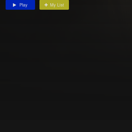
Play
My List