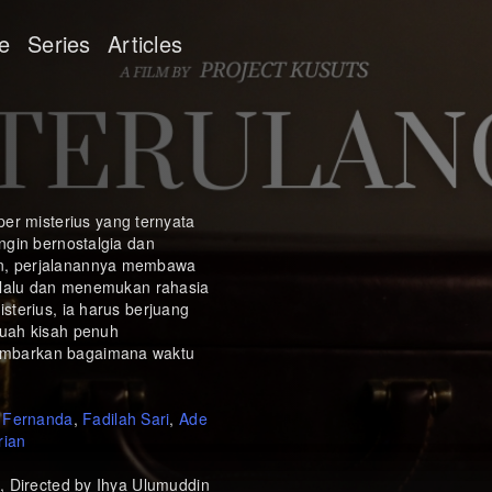
e
Series
Articles
 misterius yang ternyata
ngin bernostalgia dan
un, perjalanannya membawa
a lalu dan menemukan rahasia
sterius, ia harus berjuang
buah kisah penuh
ambarkan bagaimana waktu
 Fernanda
,
Fadilah Sari
,
Ade
rian
, Directed by Ihya Ulumuddin