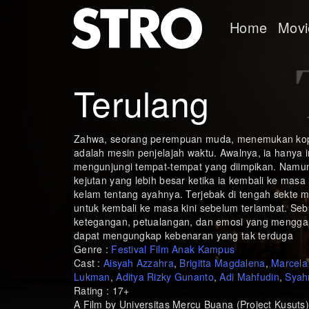
Home
Movi
Terulang
Zahwa, seorang perempuan muda, menemukan koper
adalah mesin penjelajah waktu. Awalnya, ia hanya i
mengunjungi tempat-tempat yang diimpikan. Nam
kejutan yang lebih besar ketika ia kembali ke mas
kelam tentang ayahnya. Terjebak di tengah sekte mi
untuk kembali ke masa kini sebelum terlambat. Se
ketegangan, petualangan, dan emosi yang mengg
dapat mengungkap kebenaran yang tak terduga
Genre :
Festival Film Anak Kampus
Cast :
Aisyah Azzahra
,
Brigitta Magdalena
,
Marcela
Lukman
,
Aditya Rizky Gunanto
,
Adi Mahfudin
,
Syah
Rating : 17+
A Film by Universitas Mercu Buana (Project Kusuts)