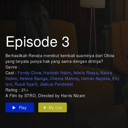
Episode 3
Berhasilkah Renata merebut kembali suaminya dari Olivia
yang teryata punya hak yang sama dengan dirinya?
Genre :
Cast :
Fendy Chow
,
Hanisah Halim
,
Adelia Rasya
,
Naura
Hakim
,
Helene Kamga
,
Chema Mahrey
,
Usman Nayaka
,
Etty
Isni
,
Rusdi Syarif
,
Joshua Pandelaki
Rating : 21+
A Film by STRO, Directed by Harris Nizam
Play
My List