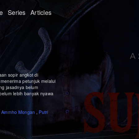
e
Series
Articles
aan sopir angkot di
 menerima petunjuk melalui
ng jasadnya belum
ebelum lebih banyak nyawa
i Ammho Mongan
,
Putri