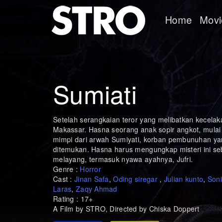
Home
Movi
Sumiati
Setelah serangkaian teror yang melibatkan kecelak
Makassar. Hasna seorang anak sopir angkot, mulai
mimpi dari arwah Sumiyati, korban pembunuhan ya
ditemukan. Hasna harus mengungkap misteri ini s
melayang, termasuk nyawa ayahnya, Jufri.
Genre :
Horror
Cast :
Jinan Safa
,
Oding siregar
,
Julian kunto
,
Son
Laras
,
Zaqy Ahmad
Rating : 17+
A Film by STRO, Directed by Chiska Doppert