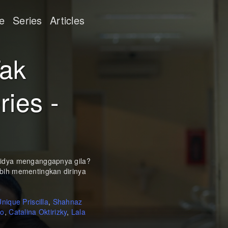
e
Series
Articles
ak
ries -
Lidya menganggapnya gila?
bih mementingkan dirinya
nique Priscilla
,
Shahnaz
ho
,
Catalina Oktirizky
,
Lala