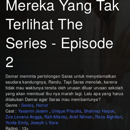
Mereka Yang Tak
Terlihat The
Series - Episode
2
Damar meminta pertolongan Saras untuk menyelamatkan
saudara kandungnya, Randu. Tapi Saras menolak, karena
tidak mau waktunya tersita oleh urusan diluar urusan sekolah
yang akan membuat Ibu nya marah lagi. Lalu apa yang harus
dilakukan Damar agar Saras mau membantunya?
Genre :
Series
,
Horror
Cast :
Yasamin Jasem
,
Unique Priscilla
,
Shahnaz Haque
,
Zoe Levana Angga
,
Rafi Alfarisy
,
Arief Nilman
,
Reza Alghifari
,
Yorda Emily
,
Joseph L Kara
Rating : 13+