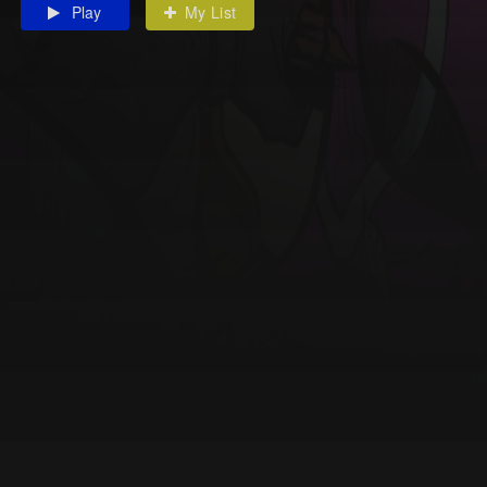
Play
My List