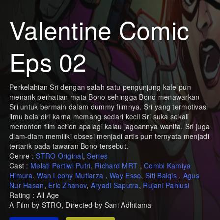
Valentine Comic
Eps 02
Perkelahian Sri dengan salah satu pengunjung kafe pun
menarik perhatian mata Bono sehingga Bono menawarkan
Sri untuk bermain dalam dummy filmnya. Sri yang termotivasi
ilmu bela diri karna memang sedari kecil Sri suka sekali
menonton film action apalagi kalau jagoannya wanita. Sri juga
diam-diam memiliki obsesi menjadi artis pun ternyata menjadi
tertarik pada tawaran Bono tersebut.
Genre :
STRO Original
,
Series
Cast :
Melati Pertiwi Putri
,
Richard MRT
,
Combi Kamiya
Himura
,
Wan Leony Mutiarza
,
Way Esso
,
Siti Balqis
,
Agus
Nur Hasan
,
Eric Zhanov
,
Aryadi Saputra
,
Rujani Pahlusi
Rating : All Age
A Film by STRO, Directed by Sani Adhitama