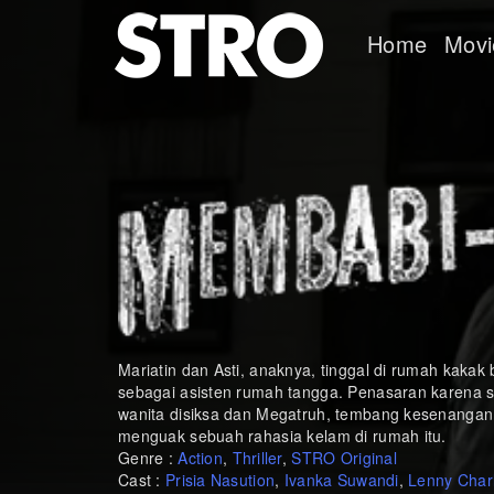
Home
Movi
Mariatin dan Asti, anaknya, tinggal di rumah kakak
sebagai asisten rumah tangga. Penasaran karena 
wanita disiksa dan Megatruh, tembang kesenangan 
menguak sebuah rahasia kelam di rumah itu.
Genre :
Action
,
Thriller
,
STRO Original
Cast :
Prisia Nasution
,
Ivanka Suwandi
,
Lenny Charl