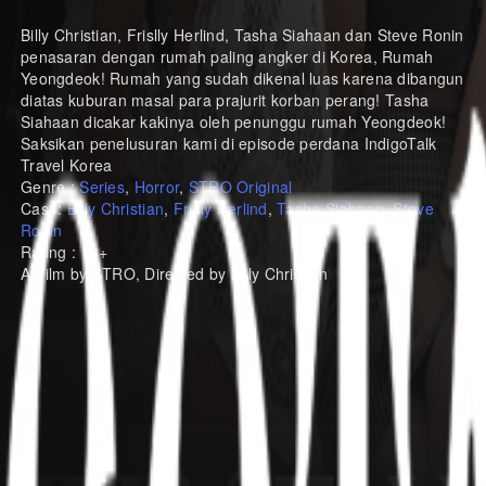
Billy Christian, Frislly Herlind, Tasha Siahaan dan Steve Ronin
penasaran dengan rumah paling angker di Korea, Rumah
Yeongdeok! Rumah yang sudah dikenal luas karena dibangun
diatas kuburan masal para prajurit korban perang! Tasha
Siahaan dicakar kakinya oleh penunggu rumah Yeongdeok!
Saksikan penelusuran kami di episode perdana IndigoTalk
Travel Korea
Genre :
Series
,
Horror
,
STRO Original
Cast :
Billy Christian
,
Frisly Herlind
,
Tasha Siahaan
,
Steve
Ronin
Rating : 13+
A Film by STRO, Directed by Billy Christian