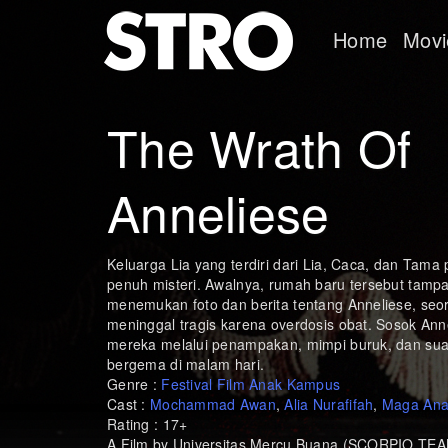
Home
Movi
The Wrath Of
Anneliese
Keluarga Lia yang terdiri dari Lia, Caca, dan Tama
penuh misteri. Awalnya, rumah baru tersebut tampa
menemukan foto dan berita tentang Anneliese, seo
meninggal tragis karena overdosis obat. Sosok Ann
mereka melalui penampakan, mimpi buruk, dan sua
bergema di malam hari.
Genre :
Festival Film Anak Kampus
Cast :
Mochammad Awan
,
Alia Nurafifah
,
Maga Ana
Rating : 17+
A Film by Universitas Mercu Buana (SCORPIO TEA