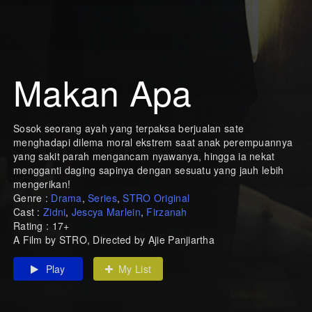
Makan Apa
Sosok seorang ayah yang terpaksa berjualan sate
menghadapi dilema moral ekstrem saat anak perempuannya
yang sakit parah mengancam nyawanya, hingga ia nekat
mengganti daging sapinya dengan sesuatu yang jauh lebih
mengerikan!
Genre :
Drama
,
Series
,
STRO Original
Cast :
Zidni
,
Jescya Marlein
,
Firzanah
Rating : 17+
A Film by STRO, Directed by Ajie Panjiartha
Play
My List