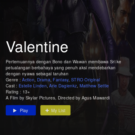
Valentine
Pertemuannya dengan Bono dan Wawan membawa Sri ke
petualangan berbahaya yang penuh aksi mendebarkan
dengan nyawa sebagai taruhan
Genre :
Action
,
Drama
,
Fantasy
,
STRO Original
Cast :
Estelle Linden
,
Arie Dagienkz
,
Matthew Settle
Rating : 13+
A Film by Skylar Pictures, Directed by Agus Mawardi
Play
My List