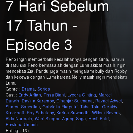
7 Hari Sebelum
17 Tahun -
Episode 3
Reno ingin memperbaiki kesalahannya dengan Gina, namun
di satu sisi Reno bermasalah dengan Lumi akibat masih ingin
mendekati Zia. Pandu juga masih mengalami bully dari Robby
dan kecewa dengan Lumi karena Nelly masih ingin mendekati
Lumi.
Genre :
Drama
,
Series
Cast :
Endy Arfian
,
Tissa Biani
,
Lyodra Ginting
,
Marcell
Darwin
,
Davina Karamoy
,
Ginanjar Sukmana
,
Ravael Adwel
,
Sharon Sahertian
,
Gabriella Ekaputri
,
Taha Tolu
,
Geraldy
Kreckhoff
,
Ray Sahetapy
,
Karina Suwandhi
,
Willem Bevers
,
Aida Nurmala
,
Wani Siregar
,
Agung Saga
,
Hesti Putri
,
Rowiena Umboh
Rating : 13+