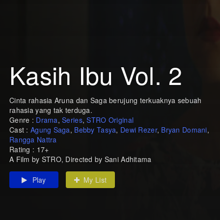
Kasih Ibu Vol. 2
Cinta rahasia Aruna dan Saga berujung terkuaknya sebuah
rahasia yang tak terduga.
Genre :
Drama
,
Series
,
STRO Original
Cast :
Agung Saga
,
Bebby Tasya
,
Dewi Rezer
,
Bryan Domani
,
Rangga Nattra
Rating : 17+
A Film by STRO, Directed by Sani Adhitama
Play
My List