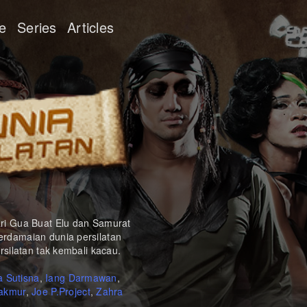
e
Series
Articles
ri Gua Buat Elu dan Samurat
rdamaian dunia persilatan
silatan tak kembali kacau.
 Sutisna
,
Iang Darmawan
,
akmur
,
Joe P.Project
,
Zahra