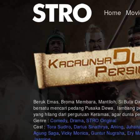
Home
Movi
Beruk Emas, Broma Membara, Mantiloh, Si Buta Da
bersatu mencari pedang Pusaka Dewa, lambang pe
yang hilang dari perguruan Keramas, agar dunia per
Genre :
Comedy
,
Drama
,
STRO Original
Cast :
Tora Sudiro
,
Darius Sinathrya
,
Aming
,
Juhana
Agung Saga
,
Vicky Monica
,
Guntur Nugraha
,
Ery M
Jasmine